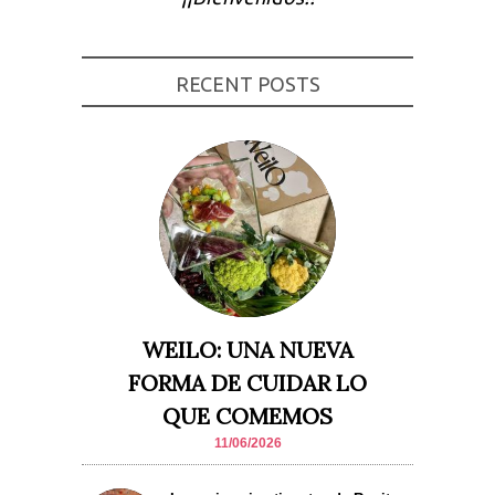
Experiencia
Para que
nuestra web
funcione lo
RECENT POSTS
mejor posible
durante tu
visita. Si
rechaza estas
cookies,
algunas
funcionalidades
desaparecerán
de la web.
Marketing
Al compartir tus
intereses y
WEILO: UNA NUEVA
comportamiento
mientras visitas
FORMA DE CUIDAR LO
nuestro sitio,
aumentas la
QUE COMEMOS
posibilidad de
ver contenido y
11/06/2026
ofertas
personalizados.