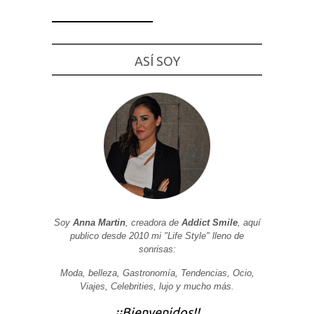
ASÍ SOY
Necesarias
y
Estadísticas
Estas
cookies no
son
opcionales.
Son
necesarias
para que
funcione la
web. Para
que
podamos
Soy
Anna Martin
, creadora de
Addict Smile
, aquí
mejorar la
funcionalidad
publico desde 2010 mi "Life Style" lleno de
y estructura
sonrisas:
de la web, en
base a cómo
Moda, belleza, Gastronomía, Tendencias, Ocio,
se usa la
web.
Viajes, Celebrities, lujo y mucho más.
¡¡Bienvenidos!!