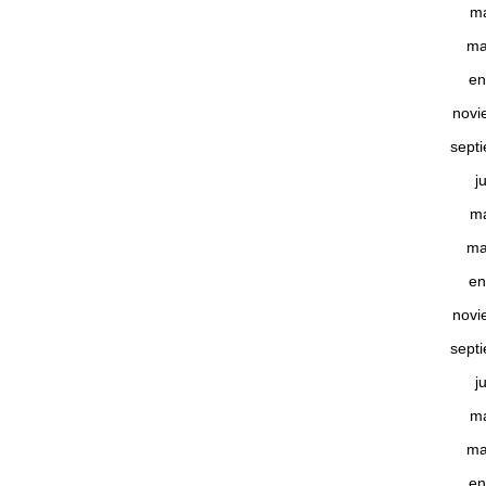
m
ma
en
novi
sept
j
m
ma
en
novi
sept
j
m
ma
en