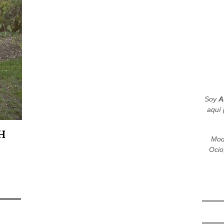
Soy
A
aquí 
H
Mod
Ocio