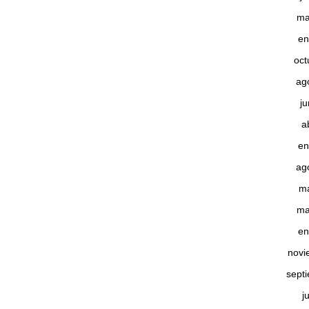
ma
en
oct
ag
j
a
en
ag
m
ma
en
novi
sept
j