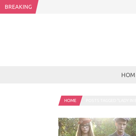
BREAKING
HOM
HOME
POSTS TAGGED "LADY IN 