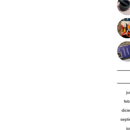
j
feb
dici
sept
j