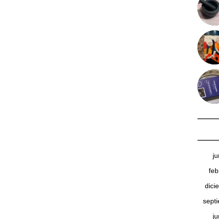
j
feb
dici
sept
j