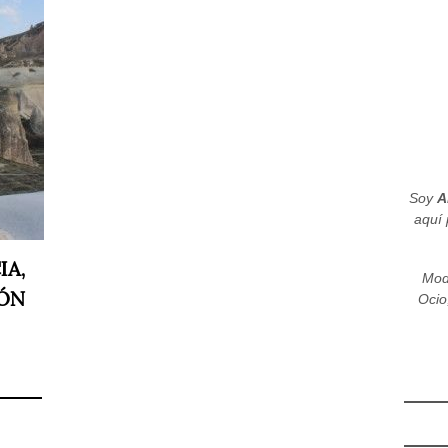
Soy
A
aquí 
IA,
Mod
IÓN
Ocio