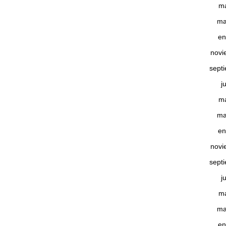
m
ma
en
novi
sept
j
m
ma
en
novi
sept
j
m
ma
en