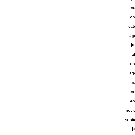
ma
en
oct
ag
j
a
en
ag
m
ma
en
novi
sept
j