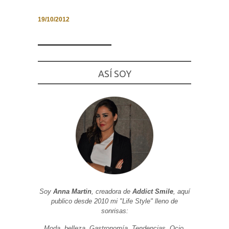
19/10/2012
Necesarias
y
Estadísticas
ASÍ SOY
Estas
cookies no
son
opcionales.
Son
necesarias
para que
funcione la
web. Para
que
podamos
mejorar la
funcionalidad
y estructura
de la web, en
Soy
Anna Martin
, creadora de
Addict Smile
, aquí
base a cómo
publico desde 2010 mi "Life Style" lleno de
se usa la
web.
sonrisas:
Moda, belleza, Gastronomía, Tendencias, Ocio,