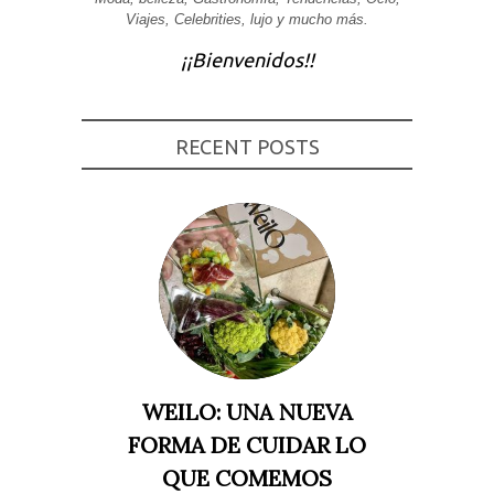
Viajes, Celebrities, lujo y mucho más.
Experiencia
Para que
¡¡Bienvenidos!!
nuestra web
funcione lo
mejor posible
durante tu
visita. Si
rechaza estas
RECENT POSTS
cookies,
algunas
funcionalidades
desaparecerán
de la web.
Marketing
Al compartir tus
intereses y
comportamiento
mientras visitas
nuestro sitio,
aumentas la
WEILO: UNA NUEVA
posibilidad de
ver contenido y
FORMA DE CUIDAR LO
ofertas
personalizados.
QUE COMEMOS