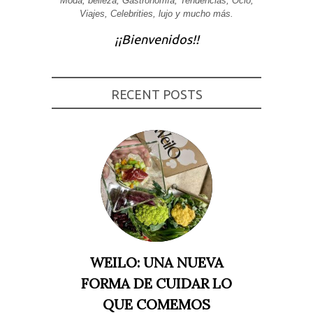
Moda, belleza, Gastronomía, Tendencias, Ocio,
Viajes, Celebrities, lujo y mucho más.
Experiencia
Para que
¡¡Bienvenidos!!
nuestra web
funcione lo
mejor posible
durante tu
visita. Si
rechaza estas
RECENT POSTS
cookies,
algunas
funcionalidades
desaparecerán
de la web.
Marketing
Al compartir tus
intereses y
comportamiento
mientras visitas
nuestro sitio,
aumentas la
WEILO: UNA NUEVA
posibilidad de
ver contenido y
FORMA DE CUIDAR LO
ofertas
personalizados.
QUE COMEMOS