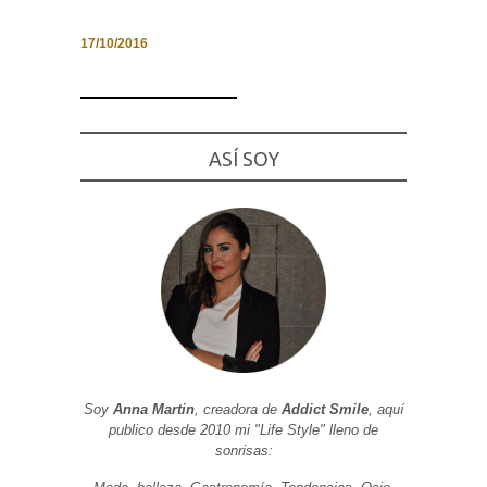
17/10/2016
Necesarias
y
Estadísticas
ASÍ SOY
Estas
cookies no
son
opcionales.
Son
necesarias
para que
funcione la
web. Para
que
podamos
mejorar la
funcionalidad
y estructura
de la web, en
Soy
Anna Martin
, creadora de
Addict Smile
, aquí
base a cómo
se usa la
publico desde 2010 mi "Life Style" lleno de
web.
sonrisas: