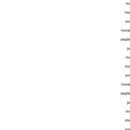
m
ma
en
novi
sept
j
m
ma
en
novi
sept
j
m
ma
en