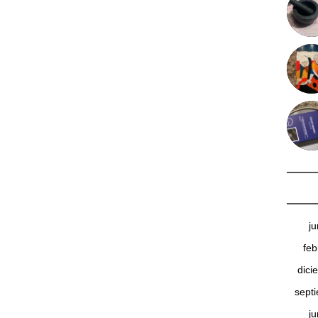
j
feb
dici
sept
j