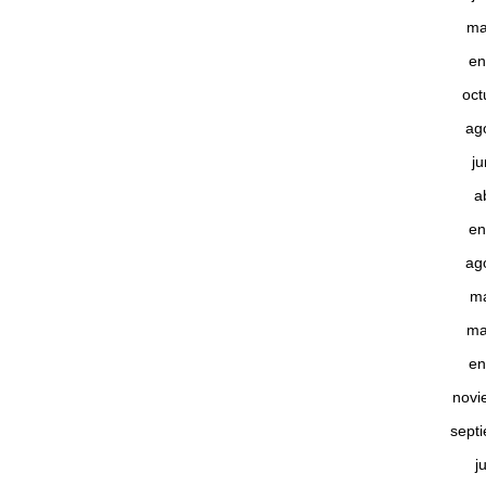
ma
en
oct
ag
j
a
en
ag
m
ma
en
novi
sept
j