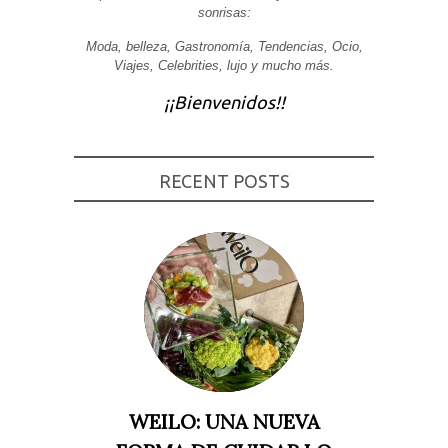
sonrisas:
Experiencia
Para que
Moda, belleza, Gastronomía, Tendencias, Ocio,
nuestra web
Viajes, Celebrities, lujo y mucho más.
funcione lo
mejor posible
durante tu
¡¡Bienvenidos!!
visita. Si
rechaza estas
cookies,
algunas
funcionalidades
RECENT POSTS
desaparecerán
de la web.
Marketing
Al compartir tus
intereses y
comportamiento
mientras visitas
nuestro sitio,
aumentas la
posibilidad de
ver contenido y
ofertas
WEILO: UNA NUEVA
personalizados.