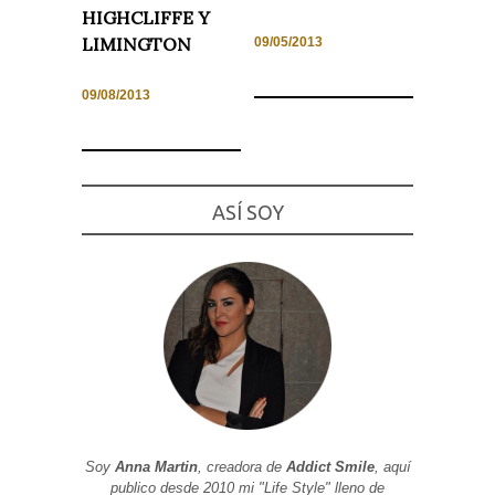
HIGHCLIFFE Y
LIMINGTON
09/05/2013
09/08/2013
Necesarias
y
Estadísticas
Estas
cookies no
son
ASÍ SOY
opcionales.
Son
necesarias
para que
funcione la
web. Para
que
podamos
mejorar la
funcionalidad
y estructura
de la web, en
base a cómo
se usa la
web.
Soy
Anna Martin
, creadora de
Addict Smile
, aquí
publico desde 2010 mi "Life Style" lleno de