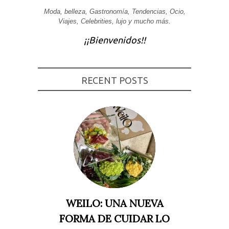
Moda, belleza, Gastronomía, Tendencias, Ocio,
Experiencia
Para que
Viajes, Celebrities, lujo y mucho más.
nuestra web
funcione lo
¡¡Bienvenidos!!
mejor posible
durante tu
visita. Si
rechaza estas
cookies,
RECENT POSTS
algunas
funcionalidades
desaparecerán
de la web.
Marketing
Al compartir tus
intereses y
comportamiento
mientras visitas
nuestro sitio,
aumentas la
posibilidad de
ver contenido y
WEILO: UNA NUEVA
ofertas
personalizados.
FORMA DE CUIDAR LO