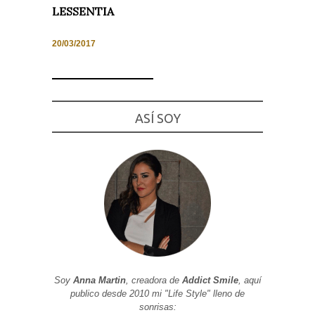
LESSENTIA
20/03/2017
Necesarias
y
Estadísticas
Estas
ASÍ SOY
cookies no
son
opcionales.
Son
necesarias
para que
funcione la
web. Para
que
podamos
mejorar la
funcionalidad
y estructura
de la web, en
base a cómo
se usa la
Soy
Anna Martin
, creadora de
Addict Smile
, aquí
web.
publico desde 2010 mi "Life Style" lleno de
sonrisas: