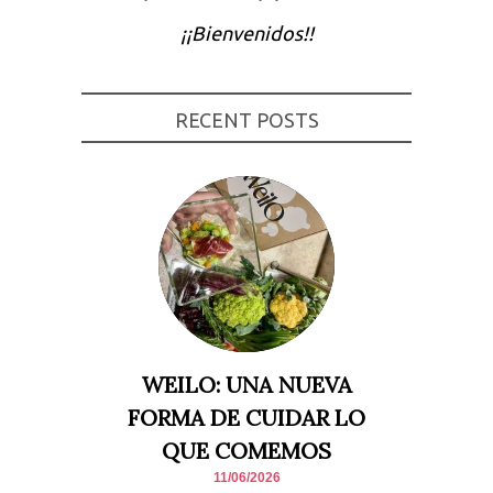
Experiencia
¡¡Bienvenidos!!
Para que
nuestra web
funcione lo
mejor posible
durante tu
RECENT POSTS
visita. Si
rechaza estas
cookies,
algunas
funcionalidades
desaparecerán
de la web.
Marketing
Al compartir tus
intereses y
comportamiento
mientras visitas
nuestro sitio,
WEILO: UNA NUEVA
aumentas la
posibilidad de
FORMA DE CUIDAR LO
ver contenido y
ofertas
QUE COMEMOS
personalizados.
11/06/2026