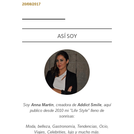
20/08/2017
Necesarias
ASÍ SOY
y
Estadísticas
Estas
cookies no
son
opcionales.
Son
necesarias
para que
funcione la
web. Para
que
podamos
mejorar la
funcionalidad
y estructura
Soy
Anna Martin
, creadora de
Addict Smile
, aquí
de la web, en
publico desde 2010 mi "Life Style" lleno de
base a cómo
sonrisas:
se usa la
web.
Moda, belleza, Gastronomía, Tendencias, Ocio,
Viajes, Celebrities, lujo y mucho más.