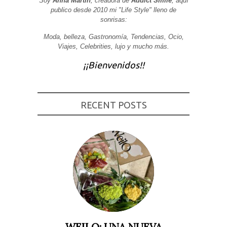
Soy
Anna Martin
, creadora de
Addict Smile
, aquí
publico desde 2010 mi "Life Style" lleno de
Experiencia
sonrisas:
Para que
nuestra web
funcione lo
Moda, belleza, Gastronomía, Tendencias, Ocio,
mejor posible
Viajes, Celebrities, lujo y mucho más.
durante tu
visita. Si
¡¡Bienvenidos!!
rechaza estas
cookies,
algunas
funcionalidades
desaparecerán
de la web.
RECENT POSTS
Marketing
Al compartir tus
intereses y
comportamiento
mientras visitas
nuestro sitio,
aumentas la
posibilidad de
ver contenido y
ofertas
personalizados.
WEILO: UNA NUEVA