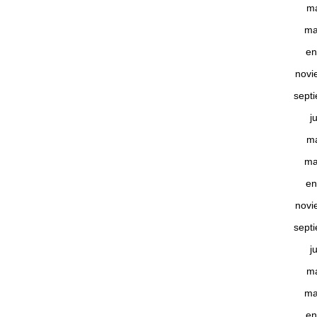
m
ma
en
novi
sept
j
m
ma
en
novi
sept
j
m
ma
en