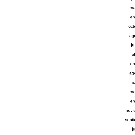
ma
en
oct
ag
j
a
en
ag
m
ma
en
novi
sept
j