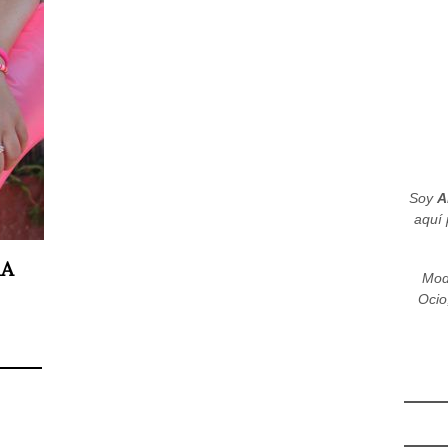
Soy
A
aquí 
RA
Mod
Ocio