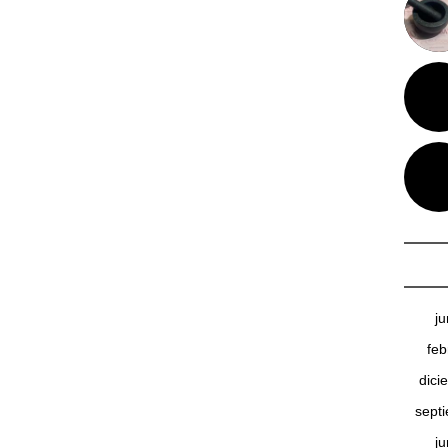
j
feb
dici
sept
j