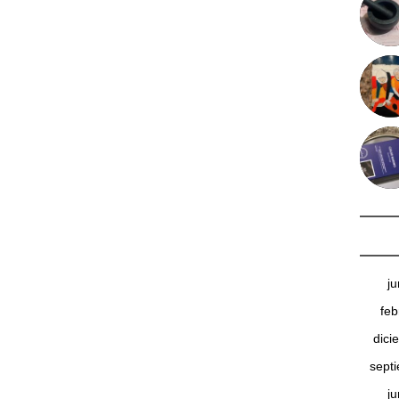
j
feb
dici
sept
j