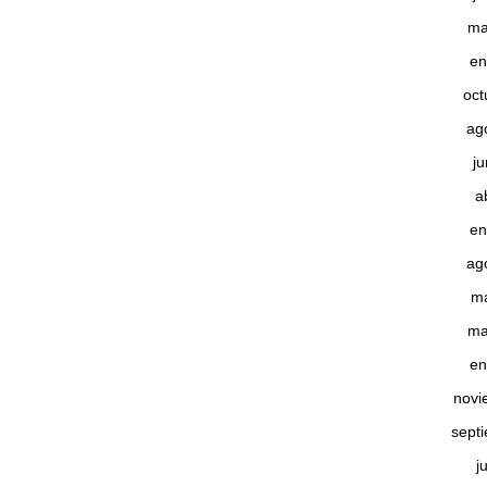
ma
en
oct
ag
j
a
en
ag
m
ma
en
novi
sept
j