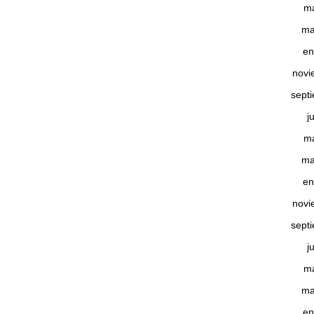
m
ma
en
novi
sept
j
m
ma
en
novi
sept
j
m
ma
en