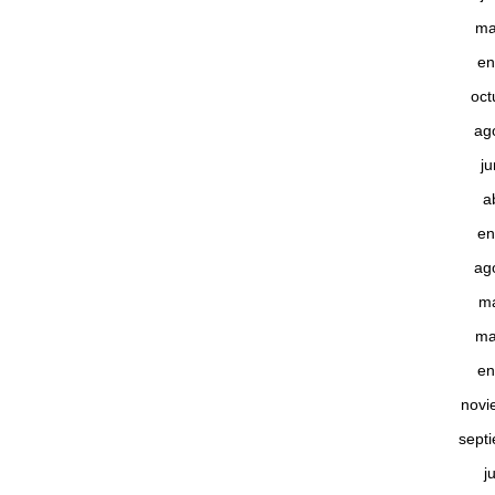
ma
en
oct
ag
j
a
en
ag
m
ma
en
novi
sept
j