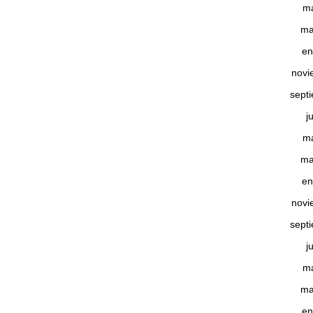
m
ma
en
novi
sept
j
m
ma
en
novi
sept
j
m
ma
en