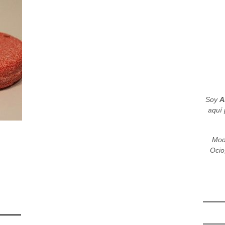
Soy
A
aquí 
Mod
Ocio