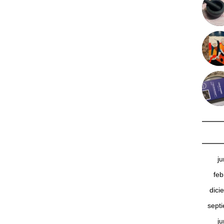
j
feb
dici
sept
j