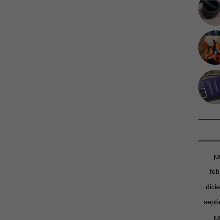
j
feb
dici
sept
j