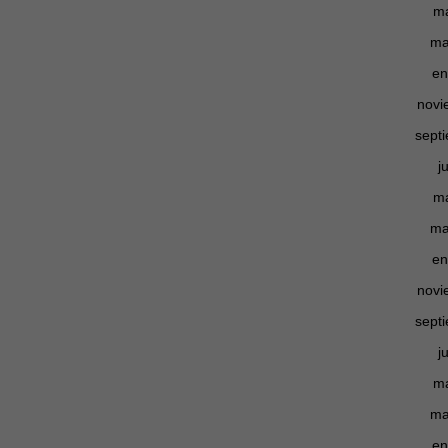
m
ma
Experiencia
Para que
en
nuestra web
funcione lo
novi
mejor posible
durante tu
sept
visita. Si
rechaza estas
j
cookies,
algunas
m
funcionalidades
desaparecerán
ma
de la web.
en
novi
Marketing
Al compartir tus
sept
intereses y
comportamiento
j
mientras visitas
nuestro sitio,
m
aumentas la
ma
posibilidad de
ver contenido y
en
ofertas