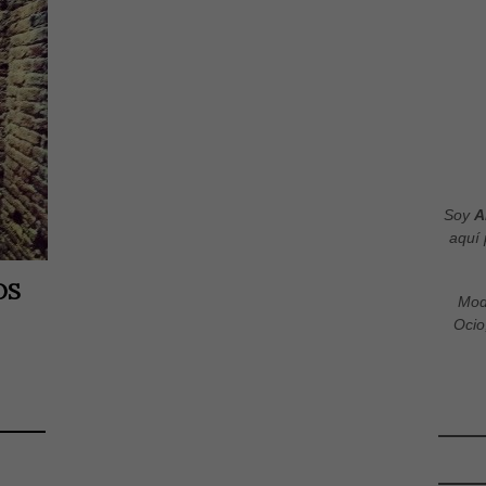
Soy
A
aquí 
OS
Mod
Ocio