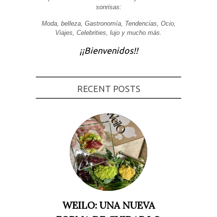
sonrisas:
Experiencia
Para que
Moda, belleza, Gastronomía, Tendencias, Ocio,
nuestra web
Viajes, Celebrities, lujo y mucho más.
funcione lo
mejor posible
durante tu
¡¡Bienvenidos!!
visita. Si
rechaza estas
cookies,
algunas
funcionalidades
RECENT POSTS
desaparecerán
de la web.
Marketing
Al compartir tus
intereses y
comportamiento
mientras visitas
nuestro sitio,
aumentas la
posibilidad de
ver contenido y
ofertas
personalizados.
WEILO: UNA NUEVA