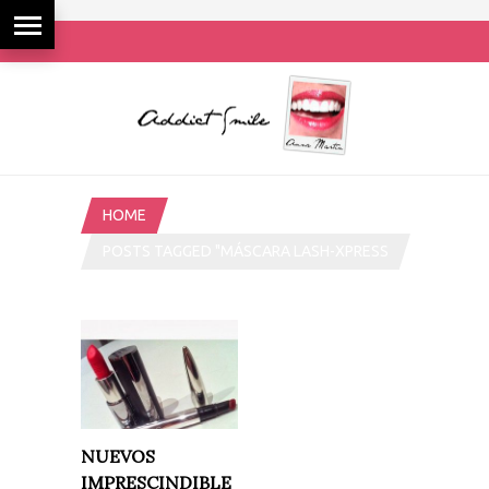
HOME
POSTS TAGGED "MÁSCARA LASH-XPRESS
HYALURONIC ÊTRE BELLE"
NUEVOS
IMPRESCINDIBLE