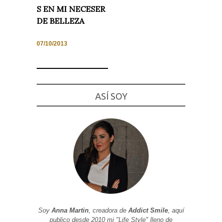
S EN MI NECESER
DE BELLEZA
07/10/2013
Necesarias
y
Estadísticas
Estas
cookies no
son
ASÍ SOY
opcionales.
Son
necesarias
para que
funcione la
web. Para
que
podamos
mejorar la
funcionalidad
y estructura
de la web, en
base a cómo
se usa la
web.
Soy
Anna Martin
, creadora de
Addict Smile
, aquí
publico desde 2010 mi "Life Style" lleno de