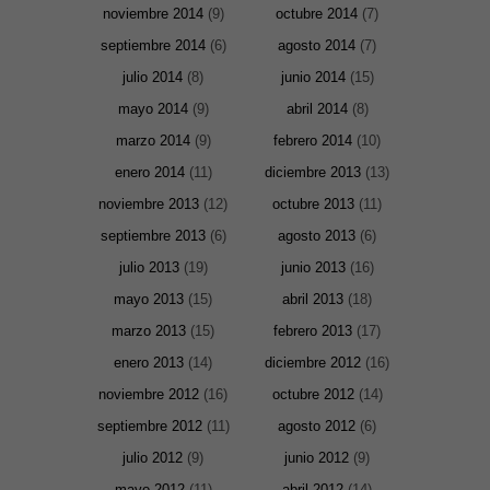
Marketing
noviembre 2014
(9)
octubre 2014
(7)
Al compartir tus
intereses y
septiembre 2014
(6)
agosto 2014
(7)
comportamiento
mientras visitas
julio 2014
(8)
junio 2014
(15)
nuestro sitio,
aumentas la
mayo 2014
(9)
abril 2014
(8)
posibilidad de
marzo 2014
(9)
febrero 2014
(10)
ver contenido y
ofertas
enero 2014
(11)
diciembre 2013
(13)
personalizados.
noviembre 2013
(12)
octubre 2013
(11)
septiembre 2013
(6)
agosto 2013
(6)
julio 2013
(19)
junio 2013
(16)
mayo 2013
(15)
abril 2013
(18)
marzo 2013
(15)
febrero 2013
(17)
enero 2013
(14)
diciembre 2012
(16)
noviembre 2012
(16)
octubre 2012
(14)
septiembre 2012
(11)
agosto 2012
(6)
julio 2012
(9)
junio 2012
(9)
mayo 2012
(11)
abril 2012
(14)