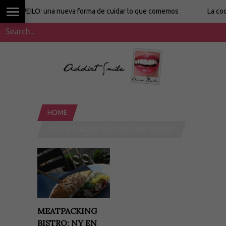
WEILO: una nueva forma de cuidar lo que comemos
La cocina si
HOME
POSTS TAGGED "MEATPACKING BISTRO"
MEATPACKING
BISTRO: NY EN