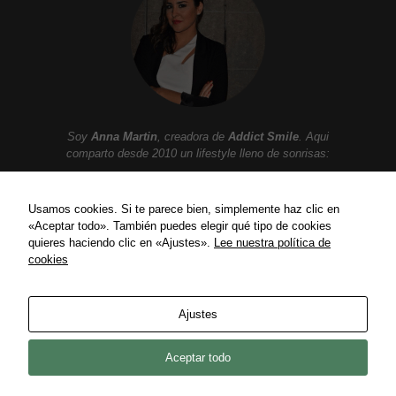
Soy
Anna Martin
, creadora de
Addict Smile
. Aqui
comparto desde 2010 un lifestyle lleno de sonrisas:
Moda, belleza, gastronomia, tendencias, ocio,
viajes, celebrities, lujo y mucho mas.
Usamos cookies. Si te parece bien, simplemente haz clic en
«Aceptar todo». También puedes elegir qué tipo de cookies
quieres haciendo clic en «Ajustes».
Lee nuestra política de
cookies
ENLACES
Política de privacidad
Ajustes
Política de Cookies
Contact
Aceptar todo