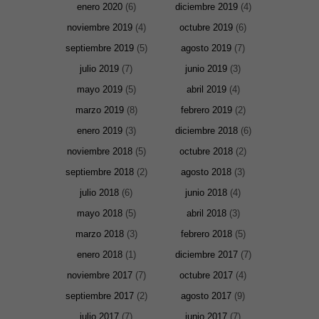
enero 2020
(6)
diciembre 2019
(4)
noviembre 2019
(4)
octubre 2019
(6)
septiembre 2019
(5)
agosto 2019
(7)
julio 2019
(7)
junio 2019
(3)
mayo 2019
(5)
abril 2019
(4)
marzo 2019
(8)
febrero 2019
(2)
enero 2019
(3)
diciembre 2018
(6)
noviembre 2018
(5)
octubre 2018
(2)
septiembre 2018
(2)
agosto 2018
(3)
julio 2018
(6)
junio 2018
(4)
Necesarias
mayo 2018
(5)
abril 2018
(3)
y
Estadísticas
marzo 2018
(3)
febrero 2018
(5)
Estas
cookies no
enero 2018
(1)
diciembre 2017
(7)
son
noviembre 2017
(7)
octubre 2017
(4)
opcionales.
Son
septiembre 2017
(2)
agosto 2017
(9)
necesarias
para que
julio 2017
(7)
junio 2017
(7)
funcione la