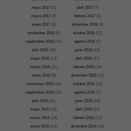
web. Para
mayo 2017
(5)
abril 2017
(7)
que
podamos
marzo 2017
(9)
febrero 2017
(5)
mejorar la
funcionalidad
enero 2017
(6)
diciembre 2016
(5)
y estructura
de la web, en
noviembre 2016
(8)
octubre 2016
(12)
base a cómo
se usa la
septiembre 2016
(14)
agosto 2016
(7)
web.
julio 2016
(10)
junio 2016
(10)
mayo 2016
(13)
abril 2016
(17)
Experiencia
Para que
marzo 2016
(11)
febrero 2016
(14)
nuestra web
enero 2016
(8)
diciembre 2015
(11)
funcione lo
mejor posible
noviembre 2015
(16)
octubre 2015
(10)
durante tu
visita. Si
septiembre 2015
(10)
agosto 2015
(7)
rechaza estas
cookies,
julio 2015
(11)
junio 2015
(14)
algunas
funcionalidades
mayo 2015
(18)
abril 2015
(13)
desaparecerán
de la web.
marzo 2015
(14)
febrero 2015
(13)
enero 2015
(14)
diciembre 2014
(16)