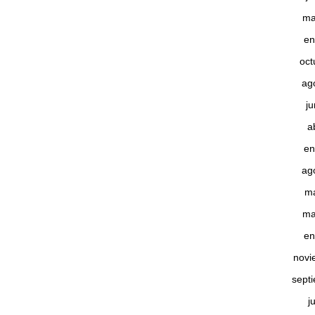
ma
en
oct
ag
j
a
en
ag
m
ma
en
novi
sept
j