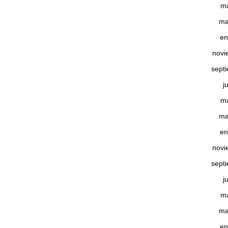
m
ma
en
novi
sept
j
m
ma
en
novi
sept
j
m
ma
en