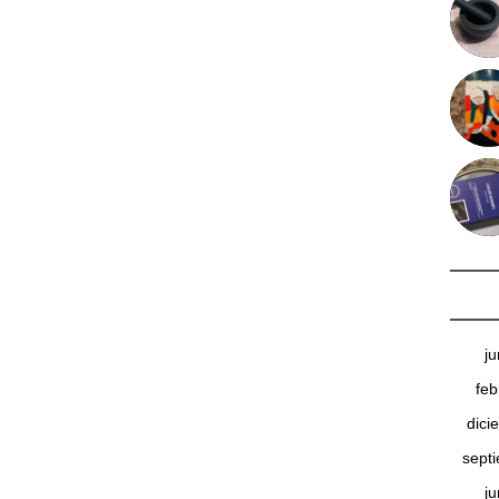
j
feb
dici
sept
j