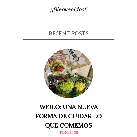
Experiencia
¡¡Bienvenidos!!
Para que
nuestra web
funcione lo
mejor posible
durante tu
RECENT POSTS
visita. Si
rechaza estas
cookies,
algunas
funcionalidades
desaparecerán
de la web.
Marketing
Al compartir tus
intereses y
comportamiento
mientras visitas
nuestro sitio,
WEILO: UNA NUEVA
aumentas la
posibilidad de
FORMA DE CUIDAR LO
ver contenido y
ofertas
QUE COMEMOS
personalizados.
11/06/2026