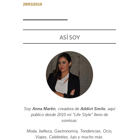
28/03/2016
Necesarias
ASÍ SOY
y
Estadísticas
Estas
cookies no
son
opcionales.
Son
necesarias
para que
funcione la
web. Para
que
podamos
mejorar la
funcionalidad
y estructura
Soy
Anna Martin
, creadora de
Addict Smile
, aquí
de la web, en
publico desde 2010 mi "Life Style" lleno de
base a cómo
sonrisas:
se usa la
web.
Moda, belleza, Gastronomía, Tendencias, Ocio,
Viajes, Celebrities, lujo y mucho más.