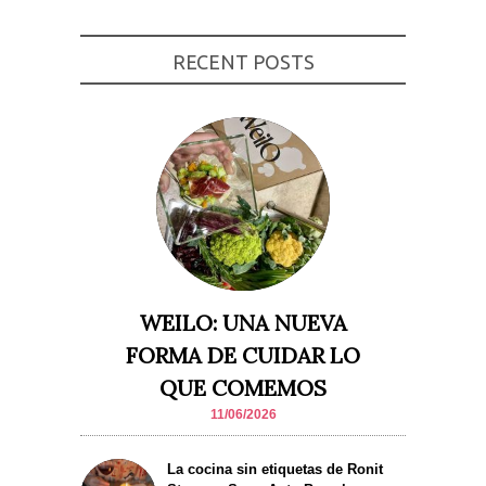
Experiencia
Para que
nuestra web
RECENT POSTS
funcione lo
mejor posible
durante tu
visita. Si
rechaza estas
cookies,
algunas
funcionalidades
desaparecerán
de la web.
Marketing
Al compartir tus
WEILO: UNA NUEVA
intereses y
comportamiento
FORMA DE CUIDAR LO
mientras visitas
nuestro sitio,
QUE COMEMOS
aumentas la
posibilidad de
11/06/2026
ver contenido y
ofertas
personalizados.
La cocina sin etiquetas de Ronit