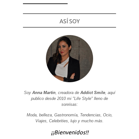
ASÍ SOY
Necesarias
y
Estadísticas
Estas
cookies no
son
opcionales.
Son
necesarias
para que
funcione la
web. Para
que
Soy
Anna Martin
, creadora de
Addict Smile
, aquí
podamos
publico desde 2010 mi "Life Style" lleno de
mejorar la
funcionalidad
sonrisas:
y estructura
de la web, en
Moda, belleza, Gastronomía, Tendencias, Ocio,
base a cómo
Viajes, Celebrities, lujo y mucho más.
se usa la
web.
¡¡Bienvenidos!!