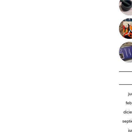
j
feb
dici
sept
j