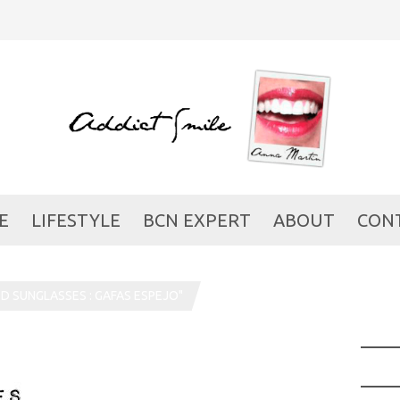
E
LIFESTYLE
BCN EXPERT
ABOUT
CON
D SUNGLASSES : GAFAS ESPEJO"