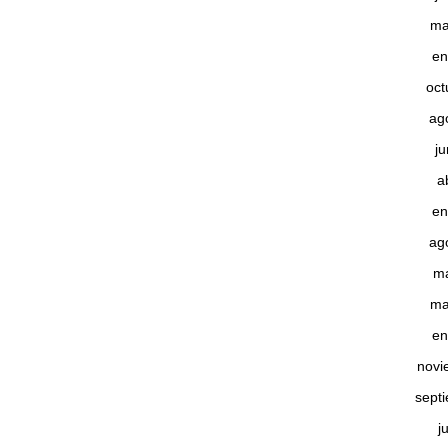
ma
en
oct
ag
j
a
en
ag
m
ma
en
novi
sept
j