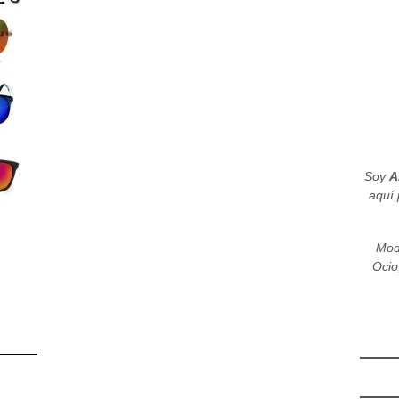
Soy
A
aquí 
Mod
Ocio