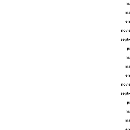
m
ma
en
novi
sept
j
m
ma
en
novi
sept
j
m
ma
en