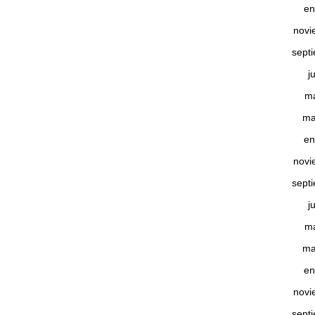
en
novi
sept
j
m
ma
en
novi
sept
j
m
ma
en
novi
sept