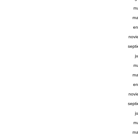
m
ma
en
novi
sept
j
m
ma
en
novi
sept
j
m
ma