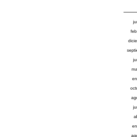
j
feb
dici
sept
j
ma
en
oct
ag
j
a
en
ag