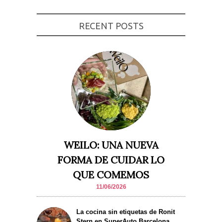
Experiencia
Para que
RECENT POSTS
nuestra web
funcione lo
mejor posible
durante tu
visita. Si
rechaza estas
cookies,
algunas
funcionalidades
desaparecerán
de la web.
Marketing
Al compartir tus
WEILO: UNA NUEVA
intereses y
comportamiento
FORMA DE CUIDAR LO
mientras visitas
nuestro sitio,
QUE COMEMOS
aumentas la
posibilidad de
11/06/2026
ver contenido y
ofertas
personalizados.
La cocina sin etiquetas de Ronit
Stern en SuperAuto Barcelona