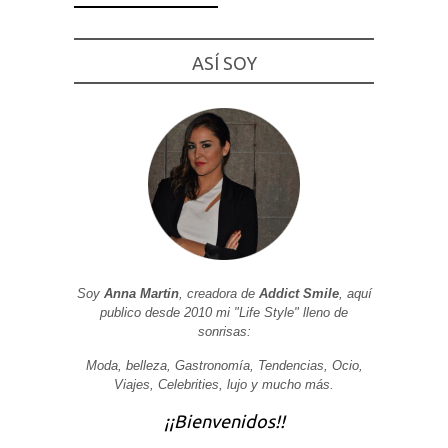
ASÍ SOY
Necesarias
y
Estadísticas
Estas
cookies no
son
opcionales.
Son
necesarias
para que
funcione la
web. Para
que
Soy
Anna Martin
, creadora de
Addict Smile
, aquí
podamos
publico desde 2010 mi "Life Style" lleno de
mejorar la
sonrisas:
funcionalidad
y estructura
de la web, en
Moda, belleza, Gastronomía, Tendencias, Ocio,
base a cómo
Viajes, Celebrities, lujo y mucho más.
se usa la
web.
¡¡Bienvenidos!!