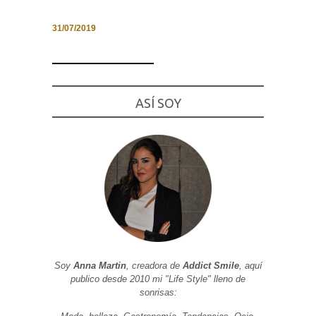
31/07/2019
Necesarias
y
Estadísticas
ASÍ SOY
Estas
cookies no
son
opcionales.
Son
necesarias
para que
funcione la
web. Para
que
podamos
mejorar la
funcionalidad
y estructura
de la web, en
Soy
Anna Martin
, creadora de
Addict Smile
, aquí
base a cómo
se usa la
publico desde 2010 mi "Life Style" lleno de
web.
sonrisas: