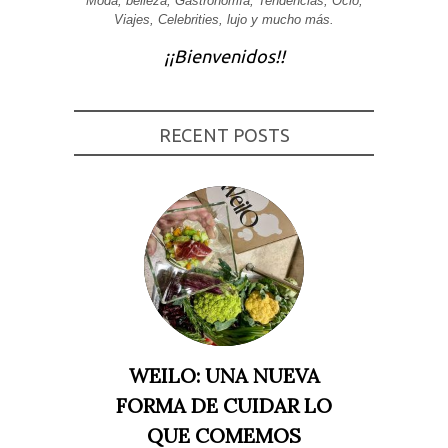
Moda, belleza, Gastronomía, Tendencias, Ocio,
Viajes, Celebrities, lujo y mucho más.
Experiencia
Para que
¡¡Bienvenidos!!
nuestra web
funcione lo
mejor posible
durante tu
visita. Si
rechaza estas
RECENT POSTS
cookies,
algunas
funcionalidades
desaparecerán
de la web.
Marketing
Al compartir tus
intereses y
comportamiento
mientras visitas
nuestro sitio,
aumentas la
WEILO: UNA NUEVA
posibilidad de
ver contenido y
FORMA DE CUIDAR LO
ofertas
personalizados.
QUE COMEMOS