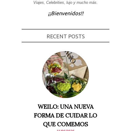
Viajes, Celebrities, lujo y mucho más.
Experiencia
Para que
¡¡Bienvenidos!!
nuestra web
funcione lo
mejor posible
durante tu
visita. Si
RECENT POSTS
rechaza estas
cookies,
algunas
funcionalidades
desaparecerán
de la web.
Marketing
Al compartir tus
intereses y
comportamiento
mientras visitas
nuestro sitio,
aumentas la
WEILO: UNA NUEVA
posibilidad de
ver contenido y
FORMA DE CUIDAR LO
ofertas
personalizados.
QUE COMEMOS