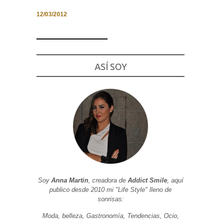
12/03/2012
Necesarias
y
ASÍ SOY
Estadísticas
Estas
cookies no
son
opcionales.
Son
necesarias
para que
funcione la
web. Para
que
podamos
mejorar la
funcionalidad
y estructura
de la web, en
Soy
Anna Martin
, creadora de
Addict Smile
, aquí
base a cómo
publico desde 2010 mi "Life Style" lleno de
se usa la
sonrisas:
web.
Moda, belleza, Gastronomía, Tendencias, Ocio,