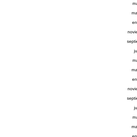
m
ma
en
novi
sept
j
m
ma
en
novi
sept
j
m
ma
en