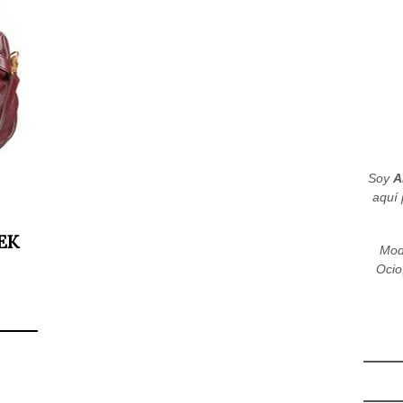
Soy
A
aquí 
EK
Mod
Ocio