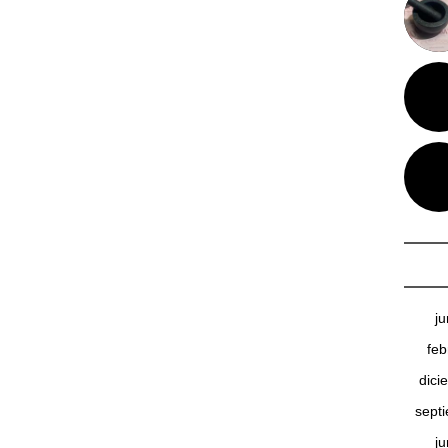
j
feb
dici
sept
j