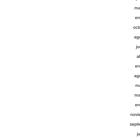
ma
en
oct
ag
j
a
en
ag
m
ma
en
novi
sept
j