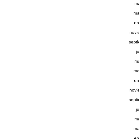
m
ma
en
novi
sept
j
m
ma
en
novi
sept
j
m
ma
en