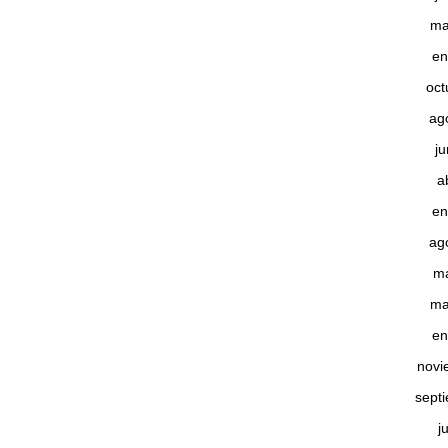
ma
en
oct
ag
j
a
en
ag
m
ma
en
novi
sept
j