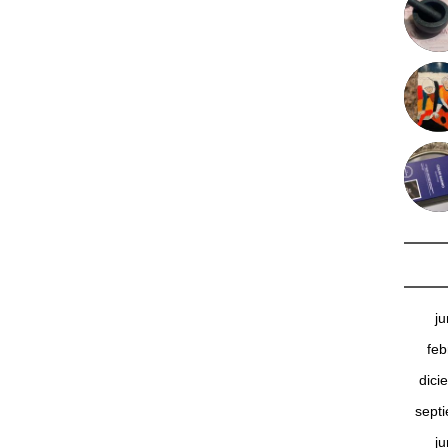
j
feb
dici
sept
j