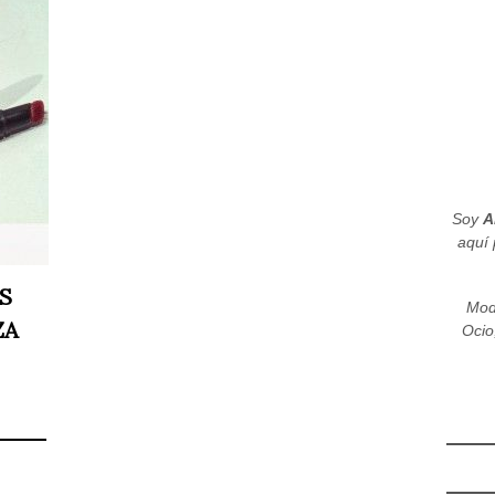
Soy
A
aquí 
S
Mod
ZA
Ocio