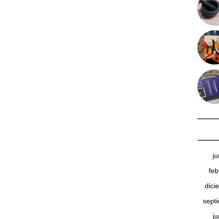
j
feb
dici
sept
j