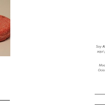
Soy
A
aquí 
Mod
Ocio