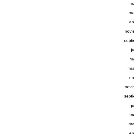
m
ma
en
novi
sept
j
m
ma
en
novi
sept
j
m
ma
en