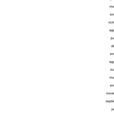
ma
en
oct
ag
j
a
en
ag
m
ma
en
novi
sept
j