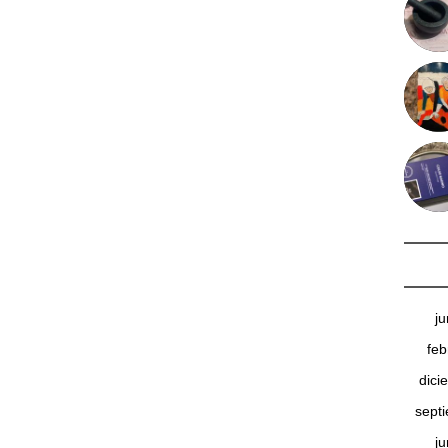
j
feb
dici
sept
j