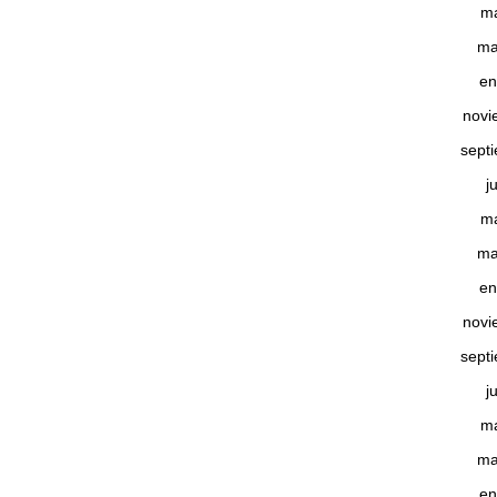
m
ma
en
novi
sept
j
m
ma
en
novi
sept
j
m
ma
en