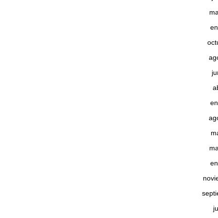
ma
en
oct
ag
j
a
en
ag
m
ma
en
novi
sept
j