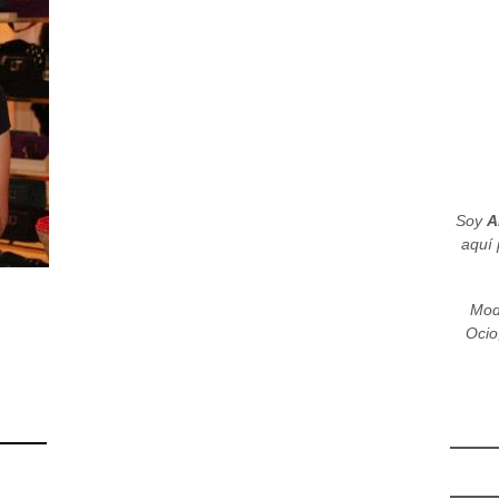
Soy
A
aquí 
Mod
Ocio