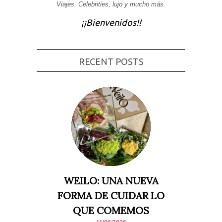
Viajes, Celebrities, lujo y mucho más.
Experiencia
Para que
¡¡Bienvenidos!!
nuestra web
funcione lo
mejor posible
durante tu
visita. Si
RECENT POSTS
rechaza estas
cookies,
algunas
funcionalidades
desaparecerán
de la web.
Marketing
Al compartir tus
intereses y
comportamiento
mientras visitas
nuestro sitio,
aumentas la
WEILO: UNA NUEVA
posibilidad de
ver contenido y
FORMA DE CUIDAR LO
ofertas
personalizados.
QUE COMEMOS