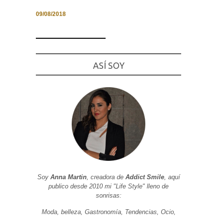
09/08/2018
Necesarias
y
ASÍ SOY
Estadísticas
Estas
cookies no
son
opcionales.
Son
necesarias
para que
funcione la
web. Para
que
podamos
mejorar la
funcionalidad
y estructura
de la web, en
Soy
Anna Martin
, creadora de
Addict Smile
, aquí
base a cómo
publico desde 2010 mi "Life Style" lleno de
se usa la
sonrisas:
web.
Moda, belleza, Gastronomía, Tendencias, Ocio,