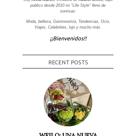
publico desde 2010 mi "Life Style" lleno de
Experiencia
sonrisas:
Para que
nuestra web
funcione lo
Moda, belleza, Gastronomía, Tendencias, Ocio,
mejor posible
Viajes, Celebrities, lujo y mucho más.
durante tu
visita. Si
¡¡Bienvenidos!!
rechaza estas
cookies,
algunas
funcionalidades
desaparecerán
RECENT POSTS
de la web.
Marketing
Al compartir tus
intereses y
comportamiento
mientras visitas
nuestro sitio,
aumentas la
posibilidad de
ver contenido y
ofertas
personalizados.
WEILO: UNA NUEVA