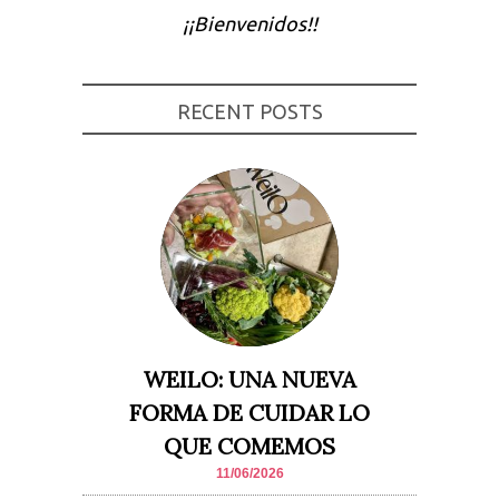
¡¡Bienvenidos!!
Experiencia
Para que
nuestra web
funcione lo
mejor posible
RECENT POSTS
durante tu
visita. Si
rechaza estas
cookies,
algunas
funcionalidades
desaparecerán
de la web.
Marketing
Al compartir tus
intereses y
comportamiento
mientras visitas
WEILO: UNA NUEVA
nuestro sitio,
aumentas la
FORMA DE CUIDAR LO
posibilidad de
ver contenido y
QUE COMEMOS
ofertas
personalizados.
11/06/2026