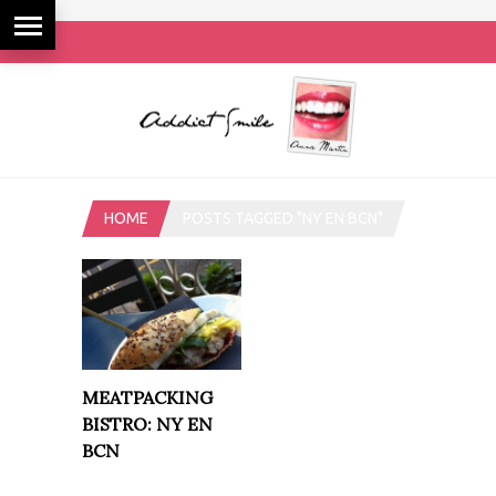
HOME
POSTS TAGGED "NY EN BCN"
MEATPACKING
BISTRO: NY EN
BCN