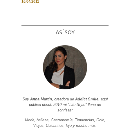
16/04/2011
Necesarias
ASÍ SOY
y
Estadísticas
Estas
cookies no
son
opcionales.
Son
necesarias
para que
funcione la
web. Para
que
podamos
mejorar la
funcionalidad
Soy
Anna Martin
, creadora de
Addict Smile
, aquí
y estructura
publico desde 2010 mi "Life Style" lleno de
de la web, en
base a cómo
sonrisas:
se usa la
web.
Moda, belleza, Gastronomía, Tendencias, Ocio,
Viajes, Celebrities, lujo y mucho más.