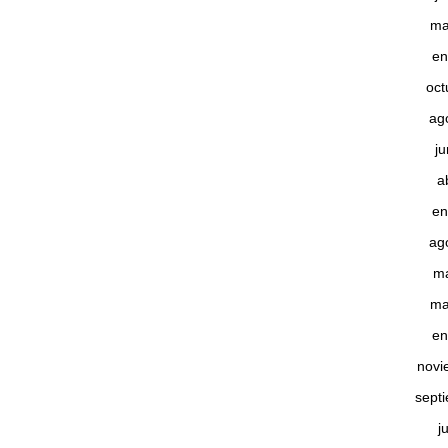
ma
en
oct
ag
j
a
en
ag
m
ma
en
novi
sept
j