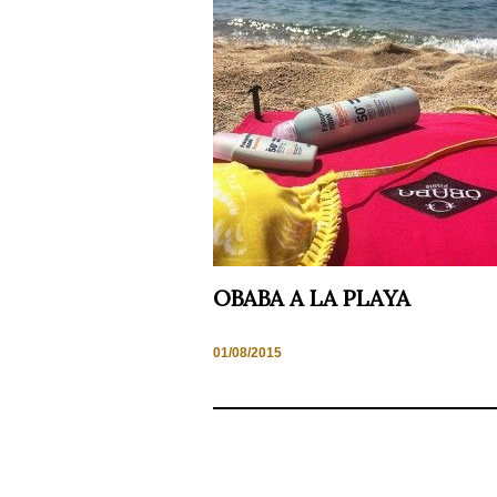
Necesarias
y
Estadísticas
Estas
cookies no
son
opcionales.
Son
OBABA A LA PLAYA
necesarias
para que
funcione la
01/08/2015
web. Para
que
podamos
mejorar la
funcionalidad
y estructura
de la web,
en base a