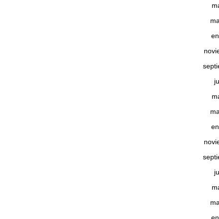
m
ma
en
novi
sept
j
m
ma
en
novi
sept
j
m
ma
en