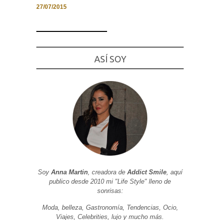
27/07/2015
Necesarias
ASÍ SOY
y
Estadísticas
Estas
cookies no
son
opcionales.
Son
necesarias
para que
funcione la
web. Para
que
podamos
mejorar la
funcionalidad
y estructura
Soy
Anna Martin
, creadora de
Addict Smile
, aquí
de la web, en
publico desde 2010 mi "Life Style" lleno de
base a cómo
sonrisas:
se usa la
web.
Moda, belleza, Gastronomía, Tendencias, Ocio,
Viajes, Celebrities, lujo y mucho más.