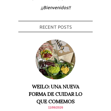
Experiencia
¡¡Bienvenidos!!
Para que
nuestra web
funcione lo
mejor posible
durante tu
RECENT POSTS
visita. Si
rechaza estas
cookies,
algunas
funcionalidades
desaparecerán
de la web.
Marketing
Al compartir tus
intereses y
comportamiento
mientras visitas
nuestro sitio,
WEILO: UNA NUEVA
aumentas la
posibilidad de
FORMA DE CUIDAR LO
ver contenido y
ofertas
QUE COMEMOS
personalizados.
11/06/2026