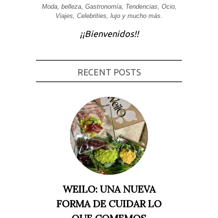
Moda, belleza, Gastronomía, Tendencias, Ocio,
Experiencia
Viajes, Celebrities, lujo y mucho más.
Para que
nuestra web
¡¡Bienvenidos!!
funcione lo
mejor posible
durante tu
visita. Si
rechaza estas
cookies,
RECENT POSTS
algunas
funcionalidades
desaparecerán
de la web.
Marketing
Al compartir tus
intereses y
comportamiento
mientras visitas
nuestro sitio,
aumentas la
posibilidad de
WEILO: UNA NUEVA
ver contenido y
ofertas
FORMA DE CUIDAR LO
personalizados.