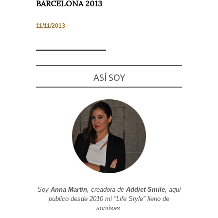
BARCELONA 2013
11/11/2013
Necesarias
y
Estadísticas
Estas
ASÍ SOY
cookies no
son
opcionales.
Son
necesarias
para que
funcione la
web. Para
que
podamos
mejorar la
funcionalidad
y estructura
de la web, en
base a cómo
Soy
Anna Martin
, creadora de
Addict Smile
, aquí
se usa la
publico desde 2010 mi "Life Style" lleno de
web.
sonrisas: