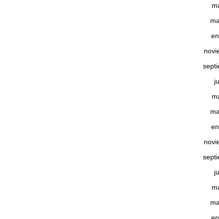
m
ma
en
novi
sept
j
m
ma
en
novi
sept
j
m
ma
en