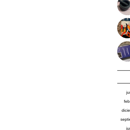
j
feb
dici
sept
j