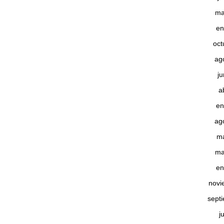
ma
en
oct
ag
j
a
en
ag
m
ma
en
novi
sept
j