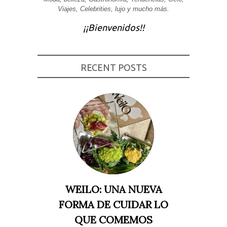
Viajes, Celebrities, lujo y mucho más.
Experiencia
Para que
¡¡Bienvenidos!!
nuestra web
funcione lo
mejor posible
durante tu
visita. Si
rechaza estas
RECENT POSTS
cookies,
algunas
funcionalidades
desaparecerán
de la web.
Marketing
Al compartir tus
intereses y
comportamiento
mientras visitas
nuestro sitio,
aumentas la
WEILO: UNA NUEVA
posibilidad de
ver contenido y
FORMA DE CUIDAR LO
ofertas
personalizados.
QUE COMEMOS