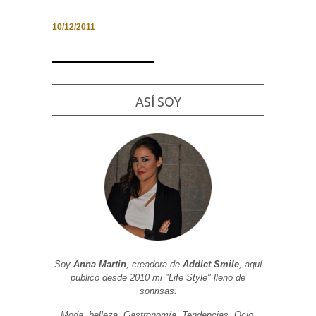
10/12/2011
Necesarias
y
Estadísticas
ASÍ SOY
Estas
cookies no
son
opcionales.
Son
necesarias
para que
funcione la
web. Para
que
podamos
mejorar la
funcionalidad
y estructura
de la web, en
Soy
Anna Martin
, creadora de
Addict Smile
, aquí
base a cómo
publico desde 2010 mi "Life Style" lleno de
se usa la
web.
sonrisas:
Moda, belleza, Gastronomía, Tendencias, Ocio,