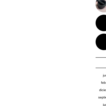
j
feb
dici
sept
j