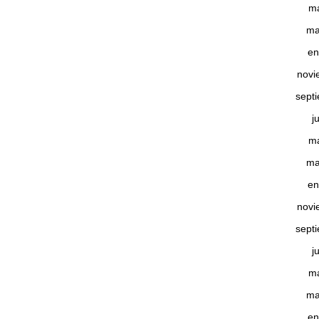
m
ma
en
novi
sept
j
m
ma
en
novi
sept
j
m
ma
en