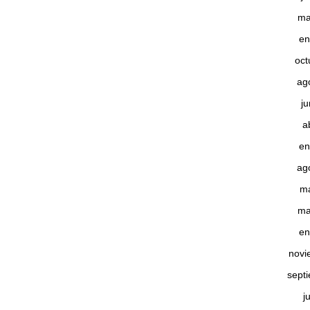
ma
en
oct
ag
j
a
en
ag
m
ma
en
novi
sept
j