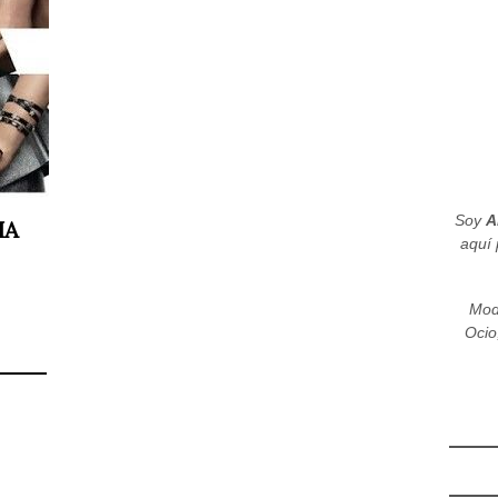
Soy
A
HA
aquí 
Mod
Ocio