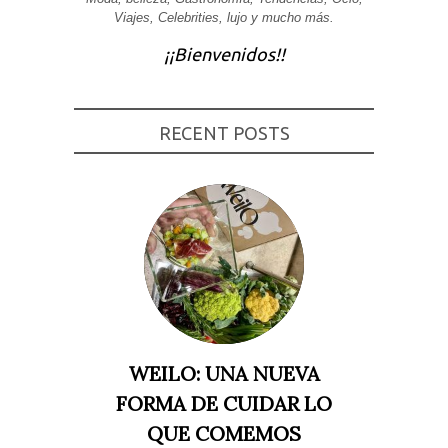
Viajes, Celebrities, lujo y mucho más.
Experiencia
Para que
¡¡Bienvenidos!!
nuestra web
funcione lo
mejor posible
durante tu
visita. Si
rechaza estas
RECENT POSTS
cookies,
algunas
funcionalidades
desaparecerán
de la web.
Marketing
Al compartir tus
intereses y
comportamiento
mientras visitas
nuestro sitio,
aumentas la
WEILO: UNA NUEVA
posibilidad de
ver contenido y
FORMA DE CUIDAR LO
ofertas
personalizados.
QUE COMEMOS