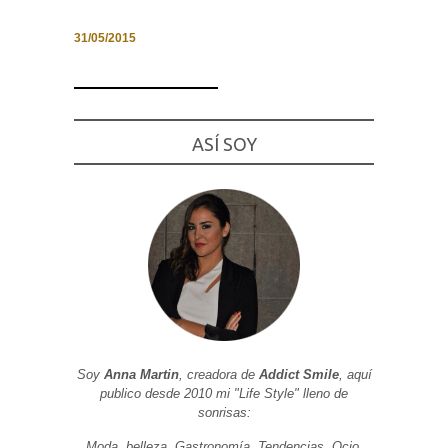
31/05/2015
Necesarias
y
Estadísticas
ASÍ SOY
Estas
cookies no
son
opcionales.
Son
necesarias
para que
funcione la
web. Para
que
podamos
mejorar la
funcionalidad
y estructura
de la web, en
Soy
Anna Martin
, creadora de
Addict Smile
, aquí
base a cómo
publico desde 2010 mi "Life Style" lleno de
se usa la
web.
sonrisas:
Moda, belleza, Gastronomía, Tendencias, Ocio,