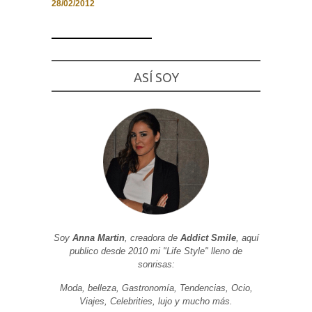
28/02/2012
Necesarias
ASÍ SOY
y
Estadísticas
Estas
cookies no
son
opcionales.
Son
necesarias
para que
funcione la
web. Para
que
podamos
mejorar la
funcionalidad
Soy
Anna Martin
, creadora de
Addict Smile
, aquí
y estructura
publico desde 2010 mi "Life Style" lleno de
de la web, en
base a cómo
sonrisas:
se usa la
web.
Moda, belleza, Gastronomía, Tendencias, Ocio,
Viajes, Celebrities, lujo y mucho más.