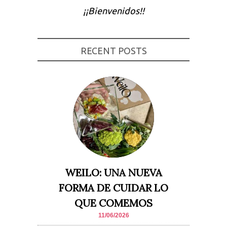
¡¡Bienvenidos!!
Experiencia
Para que
nuestra web
funcione lo
mejor posible
RECENT POSTS
durante tu
visita. Si
rechaza estas
cookies,
algunas
funcionalidades
desaparecerán
de la web.
Marketing
Al compartir tus
intereses y
comportamiento
mientras visitas
WEILO: UNA NUEVA
nuestro sitio,
aumentas la
FORMA DE CUIDAR LO
posibilidad de
ver contenido y
QUE COMEMOS
ofertas
personalizados.
11/06/2026