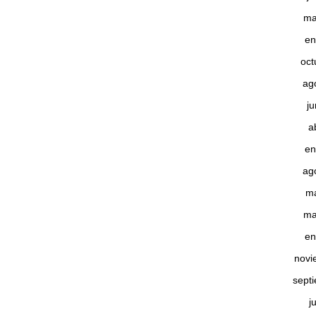
ma
en
oct
ag
j
a
en
ag
m
ma
en
novi
sept
j