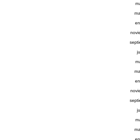
m
ma
en
novi
sept
j
m
ma
en
novi
sept
j
m
ma
en