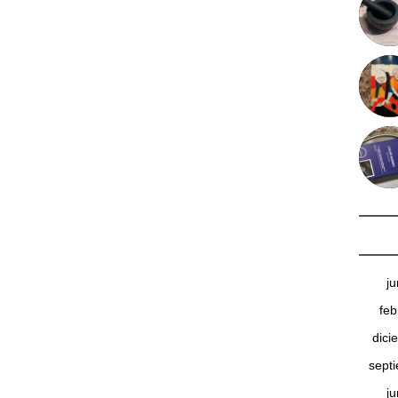
j
feb
dici
sept
j