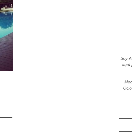
Soy
A
aquí 
Mod
Ocio