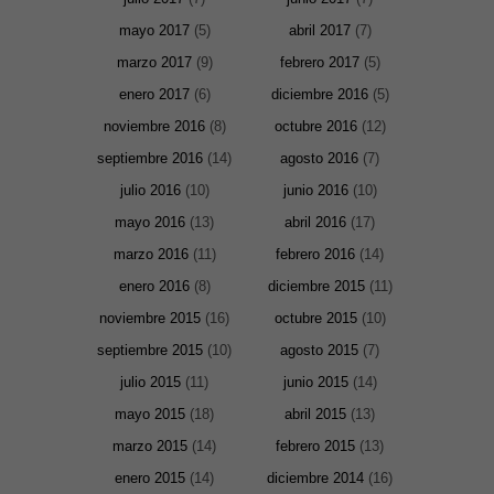
Son
necesarias
mayo 2017
(5)
abril 2017
(7)
para que
funcione la
marzo 2017
(9)
febrero 2017
(5)
web. Para
que
enero 2017
(6)
diciembre 2016
(5)
podamos
mejorar la
noviembre 2016
(8)
octubre 2016
(12)
funcionalidad
y estructura
septiembre 2016
(14)
agosto 2016
(7)
de la web, en
base a cómo
julio 2016
(10)
junio 2016
(10)
se usa la
mayo 2016
(13)
abril 2016
(17)
web.
marzo 2016
(11)
febrero 2016
(14)
enero 2016
(8)
diciembre 2015
(11)
Experiencia
Para que
noviembre 2015
(16)
octubre 2015
(10)
nuestra web
funcione lo
septiembre 2015
(10)
agosto 2015
(7)
mejor posible
durante tu
julio 2015
(11)
junio 2015
(14)
visita. Si
rechaza estas
mayo 2015
(18)
abril 2015
(13)
cookies,
algunas
marzo 2015
(14)
febrero 2015
(13)
funcionalidades
desaparecerán
enero 2015
(14)
diciembre 2014
(16)
de la web.