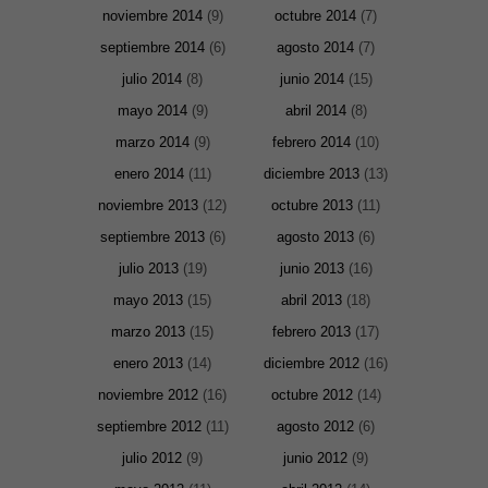
noviembre 2014
(9)
octubre 2014
(7)
septiembre 2014
(6)
agosto 2014
(7)
Marketing
julio 2014
(8)
junio 2014
(15)
Al compartir tus
intereses y
mayo 2014
(9)
abril 2014
(8)
comportamiento
mientras visitas
marzo 2014
(9)
febrero 2014
(10)
nuestro sitio,
aumentas la
enero 2014
(11)
diciembre 2013
(13)
posibilidad de
ver contenido y
noviembre 2013
(12)
octubre 2013
(11)
ofertas
personalizados.
septiembre 2013
(6)
agosto 2013
(6)
julio 2013
(19)
junio 2013
(16)
mayo 2013
(15)
abril 2013
(18)
marzo 2013
(15)
febrero 2013
(17)
enero 2013
(14)
diciembre 2012
(16)
noviembre 2012
(16)
octubre 2012
(14)
septiembre 2012
(11)
agosto 2012
(6)
julio 2012
(9)
junio 2012
(9)