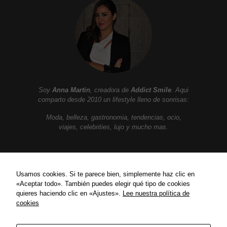
Soy
Anna Martin
, creadora de
Addict Smile
. Aqui
comparto desde 2010 un lifestyle lleno de sonrisas:
Moda, belleza, gastronomia, tendencias, ocio,
viajes, celebrities, lujo y mucho mas.
ENLACES
Usamos cookies. Si te parece bien, simplemente haz clic en
«Aceptar todo». También puedes elegir qué tipo de cookies
Política de privacidad
quieres haciendo clic en «Ajustes».
Lee nuestra política de
Política de Cookies
cookies
Contact