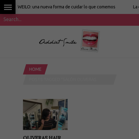
WEILO: una nueva forma de cuidar lo que comemos
La cocina
HOME
POSTS TAGGED "SALÓN OLIVERAS
BARCELONA"
OLIVERAS HAIR