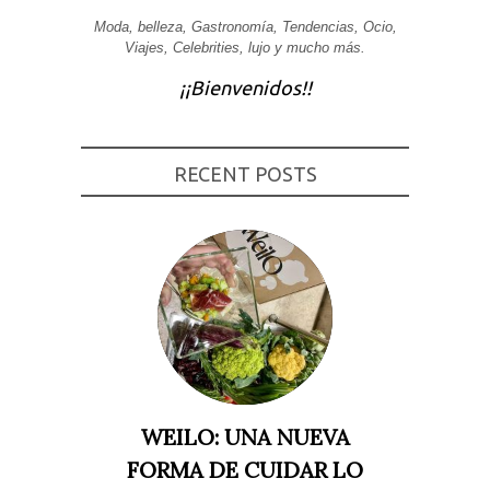
Experiencia
Moda, belleza, Gastronomía, Tendencias, Ocio,
Para que
Viajes, Celebrities, lujo y mucho más.
nuestra web
funcione lo
¡¡Bienvenidos!!
mejor posible
durante tu
visita. Si
rechaza estas
cookies,
RECENT POSTS
algunas
funcionalidades
desaparecerán
de la web.
Marketing
Al compartir tus
intereses y
comportamiento
mientras visitas
nuestro sitio,
aumentas la
posibilidad de
ver contenido y
WEILO: UNA NUEVA
ofertas
personalizados.
FORMA DE CUIDAR LO