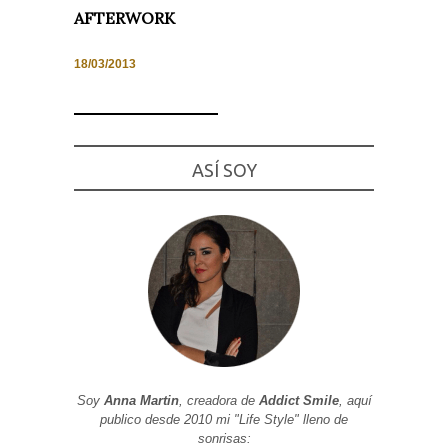
AFTERWORK
18/03/2013
Necesarias
y
Estadísticas
Estas
ASÍ SOY
cookies no
son
opcionales.
Son
necesarias
para que
funcione la
web. Para
que
podamos
mejorar la
funcionalidad
y estructura
de la web, en
base a cómo
se usa la
Soy
Anna Martin
, creadora de
Addict Smile
, aquí
web.
publico desde 2010 mi "Life Style" lleno de
sonrisas: