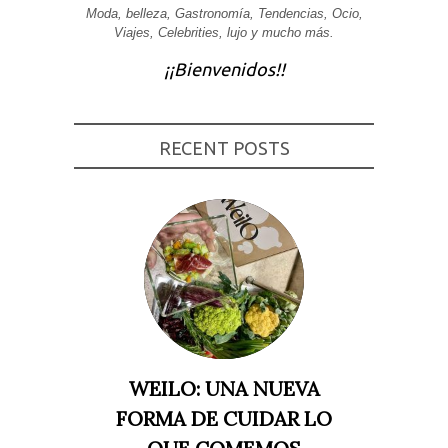
Moda, belleza, Gastronomía, Tendencias, Ocio,
Experiencia
Viajes, Celebrities, lujo y mucho más.
Para que
nuestra web
¡¡Bienvenidos!!
funcione lo
mejor posible
durante tu
visita. Si
rechaza estas
cookies,
RECENT POSTS
algunas
funcionalidades
desaparecerán
de la web.
Marketing
Al compartir tus
intereses y
comportamiento
mientras visitas
nuestro sitio,
aumentas la
posibilidad de
WEILO: UNA NUEVA
ver contenido y
ofertas
FORMA DE CUIDAR LO
personalizados.