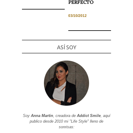
PERFECTO
03/10/2012
Necesarias
y
Estadísticas
Estas
ASÍ SOY
cookies no
son
opcionales.
Son
necesarias
para que
funcione la
web. Para
que
podamos
mejorar la
funcionalidad
y estructura
de la web, en
base a cómo
Soy
Anna Martin
, creadora de
Addict Smile
, aquí
se usa la
publico desde 2010 mi "Life Style" lleno de
web.
sonrisas: