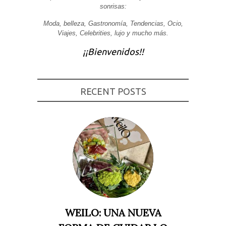
sonrisas:
Experiencia
Para que
Moda, belleza, Gastronomía, Tendencias, Ocio,
nuestra web
Viajes, Celebrities, lujo y mucho más.
funcione lo
mejor posible
durante tu
¡¡Bienvenidos!!
visita. Si
rechaza estas
cookies,
algunas
funcionalidades
RECENT POSTS
desaparecerán
de la web.
Marketing
Al compartir tus
intereses y
comportamiento
mientras visitas
nuestro sitio,
aumentas la
posibilidad de
ver contenido y
ofertas
WEILO: UNA NUEVA
personalizados.