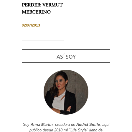
PERDER: VERMUT
MERCERINO
02/07/2013
Necesarias
y
Estadísticas
Estas
cookies no
son
ASÍ SOY
opcionales.
Son
necesarias
para que
funcione la
web. Para
que
podamos
mejorar la
funcionalidad
y estructura
de la web, en
base a cómo
se usa la
web.
Soy
Anna Martin
, creadora de
Addict Smile
, aquí
publico desde 2010 mi "Life Style" lleno de