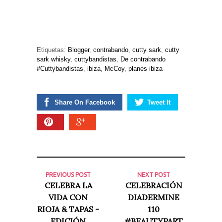
Etiquetas:
Blogger
,
contrabando
,
cutty sark
,
cutty
sark whisky
,
cuttybandistas
,
De contrabando
#Cuttybandistas
,
ibiza
,
McCoy
,
planes ibiza
Share On Facebook
Tweet It
PREVIOUS POST
NEXT POST
CELEBRA LA
CELEBRACIÓN
VIDA CON
DIADERMINE
RIOJA & TAPAS -
110
EDICIÓN
#BEAUTYPART