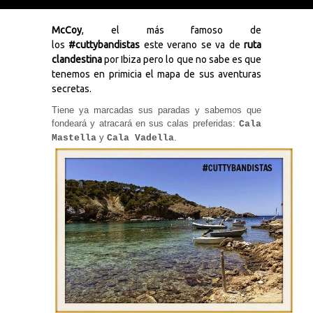
McCoy
, el más famoso de
los
#cuttybandistas
este verano se va de
ruta
clandestina
por Ibiza pero lo que no sabe es que
tenemos en primicia el mapa de sus aventuras
Necesarias
y
secretas.
Estadísticas
Estas
Tiene ya marcadas sus paradas y sabemos que
cookies no
fondeará y atracará en sus calas preferidas:
Cala
son
y
.
Mastella
Cala Vadella
opcionales.
Son
necesarias
para que
funcione la
web. Para
que
podamos
mejorar la
funcionalidad
y estructura
de la web, en
base a cómo
se usa la
web.