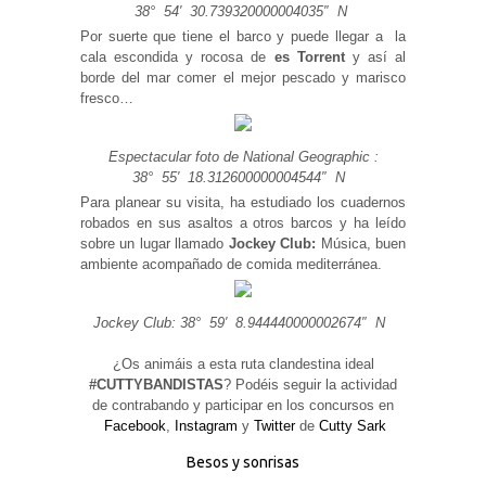
38° 54′ 30.739320000004035″ N
Por suerte que tiene el barco y puede llegar a la
cala escondida y rocosa de
es Torrent
y así al
borde del mar comer el mejor pescado y marisco
fresco…
Espectacular foto de National Geographic :
38° 55′ 18.312600000004544″ N
Para planear su visita, ha estudiado los cuadernos
robados en sus asaltos a otros barcos y ha leído
sobre un lugar llamado
Jockey Club:
Música, buen
ambiente acompañado de comida mediterránea.
Jockey Club: 38° 59′ 8.944440000002674″ N
¿Os animáis a esta ruta clandestina ideal
#CUTTYBANDISTAS
? Podéis seguir la actividad
de contrabando y participar en los concursos en
Facebook
,
Instagram
y
Twitter
de
Cutty Sark
Besos y sonrisas