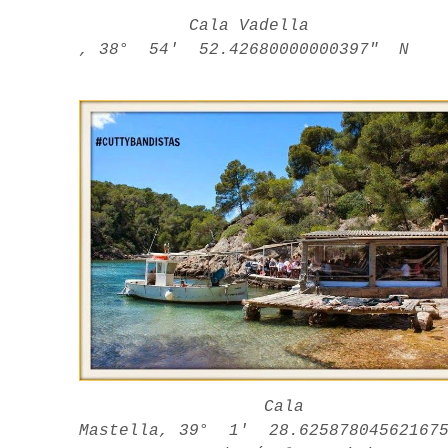
Experiencia
Cala Vadella
Para que
, 38° 54′ 52.42680000000397″ N
nuestra web
funcione lo
mejor posible
durante tu
visita. Si
rechaza estas
cookies,
algunas
funcionalidades
desaparecerán
de la web.
Marketing
Al compartir tus
intereses y
comportamiento
mientras visitas
nuestro sitio,
aumentas la
posibilidad de
ver contenido y
ofertas
Cala
personalizados.
Mastella, 39° 1′ 28.62587804562167