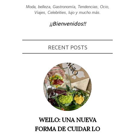
Moda, belleza, Gastronomía, Tendencias, Ocio,
Experiencia
Para que
Viajes, Celebrities, lujo y mucho más.
nuestra web
funcione lo
¡¡Bienvenidos!!
mejor posible
durante tu
visita. Si
rechaza estas
cookies,
RECENT POSTS
algunas
funcionalidades
desaparecerán
de la web.
Marketing
Al compartir tus
intereses y
comportamiento
mientras visitas
nuestro sitio,
aumentas la
posibilidad de
ver contenido y
WEILO: UNA NUEVA
ofertas
personalizados.
FORMA DE CUIDAR LO