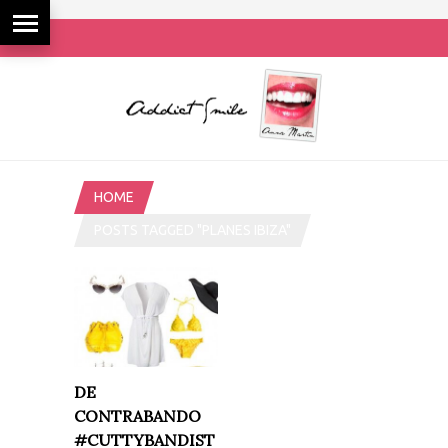
HOME
POSTS TAGGED "PLANES IBIZA"
DE
CONTRABANDO
#CUTTYBANDIST