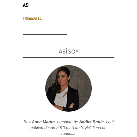
AS
15/06/2014
Necesarias
y
Estadísticas
Estas
ASÍ SOY
cookies no
son
opcionales.
Son
necesarias
para que
funcione la
web. Para
que
podamos
mejorar la
funcionalidad
y estructura
de la web, en
base a cómo
se usa la
Soy
Anna Martin
, creadora de
Addict Smile
, aquí
web.
publico desde 2010 mi "Life Style" lleno de
sonrisas: