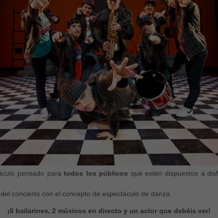
táculo pensado para
todos los públicos
que estén dispuestos a dis
del concierto con el concepto de espectáculo de danza.
¡6 bailarines, 2 músicos en directo y un actor que debéis ver!