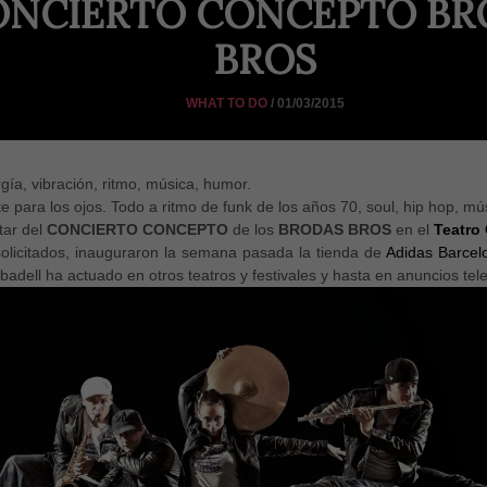
ONCIERTO CONCEPTO BR
BROS
WHAT TO DO
/ 01/03/2015
gía, vibración, ritmo, música, humor.
e para los ojos. Todo a ritmo de funk de los años 70, soul, hip hop, m
tar del
CONCIERTO CONCEPTO
de los
BRODAS BROS
en el
Teatro
solicitados, inauguraron la semana pasada la tienda de
Adidas Barcel
dell ha actuado en otros teatros y festivales y hasta en anuncios telev