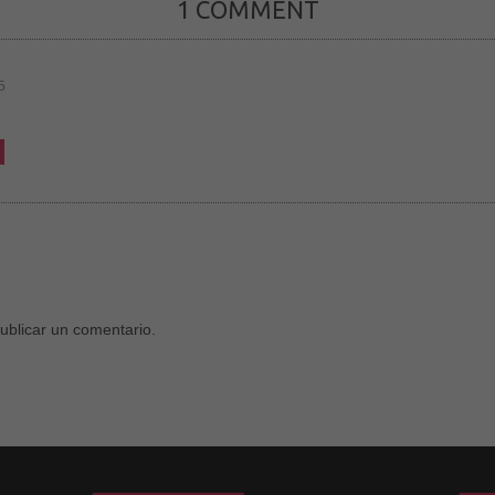
1 COMMENT
funcione lo
mejor posible
durante tu
visita. Si
rechaza estas
5
cookies,
algunas
funcionalidades
desaparecerán
de la web.
Marketing
Al compartir tus
intereses y
comportamiento
mientras visitas
ublicar un comentario.
nuestro sitio,
aumentas la
posibilidad de
ver contenido y
ofertas
personalizados.