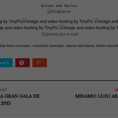
Kisses and Smiles
Sígueme por e-mail:
das bros concepto
,
concierto concepto
,
danza barcelona
,
teatro barce
et It
POST
N
LA GRAN GALA DE
MINAMO: LUJO AS
 2015