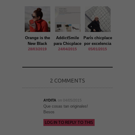
Orange is the
AddictSmile
París chicplace
Regalos Chi
New Black
para Chicplace
por excelencia
original
28/03/2019
24/04/2015
05/01/2015
18/12/20
2 COMMENTS
AYDITA
on 04/05/2015
Que cosas tan originales!
Besos
LOG IN TO REPLY TO THIS