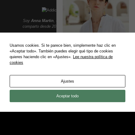
Soy
Anna Martin
, creadora de
Addict Smile
. Aqui
comparto desde 2010 un lifestyle lleno de sonrisas:
Moda, belleza, gastronomia, tendencias, ocio,
viajes, celebrities, lujo y mucho mas.
Usamos cookies. Si te parece bien, simplemente haz clic en
«Aceptar todo». También puedes elegir qué tipo de cookies
CANTOS DE SIRENA
quieres haciendo clic en «Ajustes».
Lee nuestra política de
La marca mediterránea...
cookies
ENLACES
01/05/2015
Política de privacidad
Ajustes
Política de Cookies
Contact
Aceptar todo
COPYRIGHT © 2021 ADDICT SMILE ·
CREDITS
BACK TO TOP