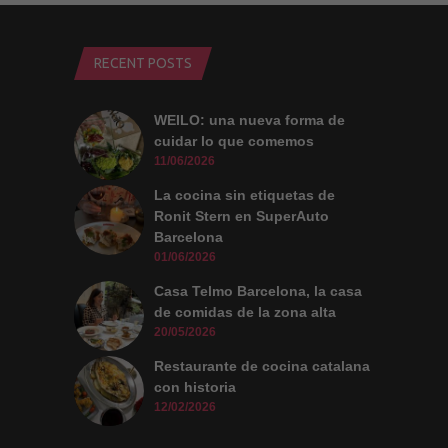
mejor posible
durante tu
visita. Si
rechaza estas
RECENT POSTS
cookies,
algunas
funcionalidades
desaparecerán
WEILO: una nueva forma de
de la web.
cuidar lo que comemos
11/06/2026
Marketing
La cocina sin etiquetas de
Al compartir tus
Ronit Stern en SuperAuto
intereses y
comportamiento
Barcelona
mientras visitas
01/06/2026
nuestro sitio,
aumentas la
Casa Telmo Barcelona, la casa
posibilidad de
ver contenido y
de comidas de la zona alta
ofertas
20/05/2026
personalizados.
Restaurante de cocina catalana
con historia
12/02/2026