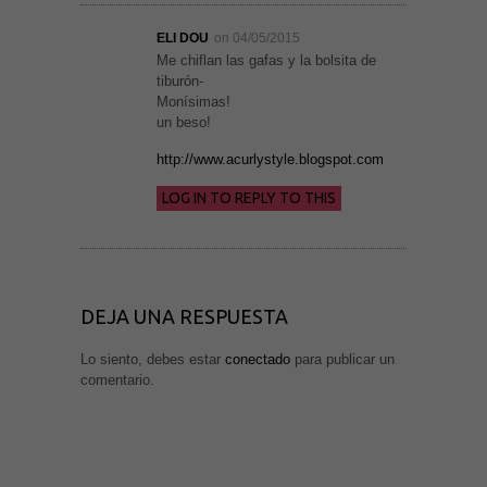
Necesarias
ELI DOU
on 04/05/2015
y
Me chiflan las gafas y la bolsita de
Estadísticas
tiburón-
Estas
cookies no
Monísimas!
son
un beso!
opcionales.
Son
http://www.acurlystyle.blogspot.com
necesarias
para que
funcione la
LOG IN TO REPLY TO THIS
web. Para
que
podamos
mejorar la
funcionalidad
y estructura
de la web, en
DEJA UNA RESPUESTA
base a cómo
se usa la
web.
Lo siento, debes estar
conectado
para publicar un
comentario.
Experiencia
Para que
nuestra web
funcione lo