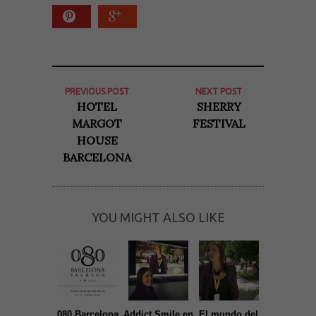
PREVIOUS POST
NEXT POST
HOTEL
SHERRY
MARGOT
FESTIVAL
HOUSE
BARCELONA
YOU MIGHT ALSO LIKE
080 Barcelona
Addict Smile en
El mundo del
«Shake bef