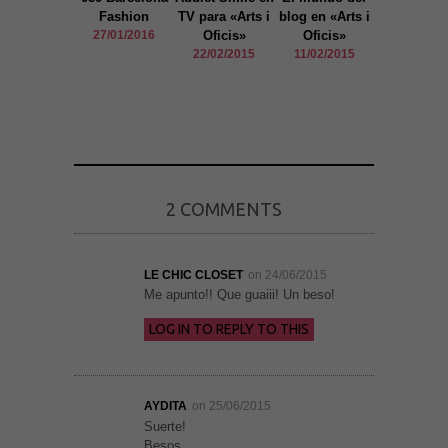
Fashion
TV para «Arts i
blog en «Arts i
use» Cus
27/01/2016
Oficis»
Oficis»
Barcelona 
22/02/2015
11/02/2015
Barcelo
Fashio
05/02/20
2 COMMENTS
Necesarias
LE CHIC CLOSET
on 24/06/2015
y
Estadísticas
Me apunto!! Que guaiii! Un beso!
Estas
cookies no
LOG IN TO REPLY TO THIS
son
opcionales.
Son
necesarias
para que
AYDITA
on 25/06/2015
funcione la
Suerte!
web. Para
que
Besos