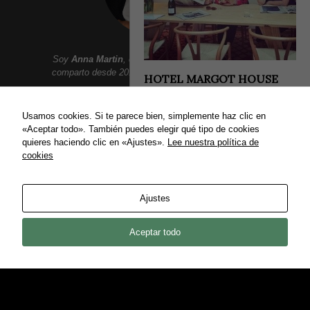
Soy
Anna Martin
, creadora de
Addict Smile
. Aqui
comparto desde 2010 un lifestyle lleno de sonrisas:
HOTEL MARGOT HOUSE
BARCELONA
Moda, belleza, gastronomia, tendencias, ocio,
viajes, celebrities, lujo y mucho mas.
Margot House nace para ofrecer a
Usamos cookies. Si te parece bien, simplemente haz clic en
sus huéspedes privacidad, confort y
«Aceptar todo». También puedes elegir qué tipo de cookies
exclusividad en un rincón que parece
quieres haciendo clic en «Ajustes».
Lee nuestra política de
secreto de Passeig...
cookies
ENLACES
18/06/2015
Política de privacidad
Ajustes
Política de Cookies
Contact
Aceptar todo
COPYRIGHT © 2021 ADDICT SMILE ·
CREDITS
BACK TO TOP