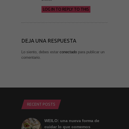
podamos
mejorar la
LOG IN TO REPLY TO THIS
funcionalidad
y estructura
de la web, en
base a cómo
se usa la
web.
DEJA UNA RESPUESTA
Experiencia
Lo siento, debes estar
conectado
para publicar un
Para que
comentario.
nuestra web
funcione lo
mejor posible
durante tu
visita. Si
rechaza estas
cookies,
algunas
funcionalidades
desaparecerán
de la web.
RECENT POSTS
WEILO: una nueva forma de
Marketing
Al compartir tus
cuidar lo que comemos