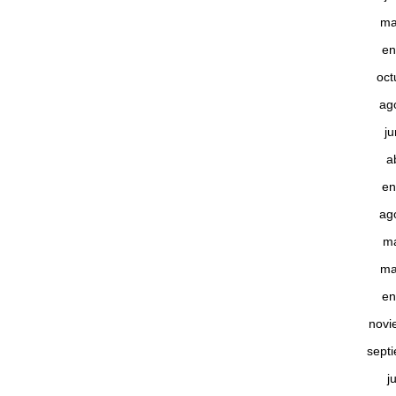
ma
en
oct
ag
j
a
en
ag
m
ma
en
novi
sept
j