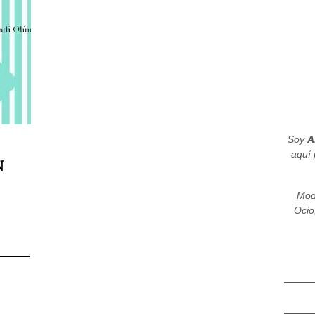
Soy
A
aquí 
N
Mod
Ocio