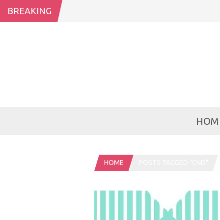
BREAKING
HOM
HOME
POSTS TAGGED "CND"