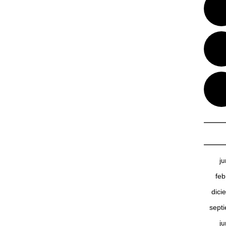
j
feb
dici
sept
j