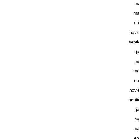
m
ma
en
novi
sept
j
m
ma
en
novi
sept
j
m
ma
en